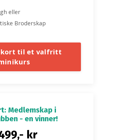
gh eller
ttiske Broderskap
ort til et valfritt
minikurs
t: Medlemskap i
bben - en vinner!
.499,- kr