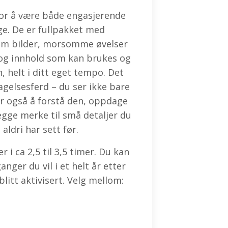
for å være både engasjerende
lge. De er fullpakket med
om bilder, morsomme øvelser
s og innhold som kan brukes og
n, helt i ditt eget tempo. Det
gelsesferd – du ser ikke bare
r også å forstå den, oppdage
egge merke til små detaljer du
 aldri har sett før.
 i ca 2,5 til 3,5 timer. Du kan
nger du vil i et helt år etter
blitt aktivisert. Velg mellom: