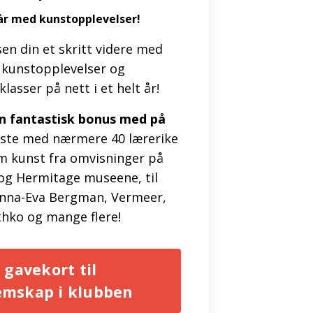
år med kunstopplevelser!
en din et skritt videre med
 kunstopplevelser og
lasser på nett i et helt år!
 en fantastisk bonus med på
iste med nærmere 40 lærerike
m kunst fra omvisninger på
og Hermitage museene, til
nna-Eva Bergman, Vermeer,
thko og mange flere!
 gavekort til
emskap i klubben