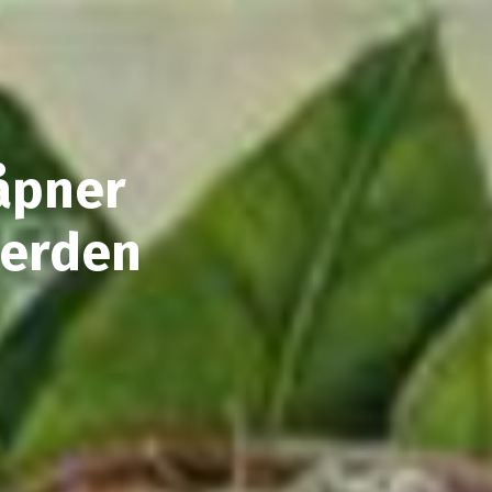
åpner
verden