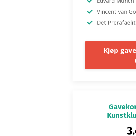
Edvard Munch
Vincent van Go
Det Prerafaeli
Kjøp gavek
Gavekor
Kunstklu
3