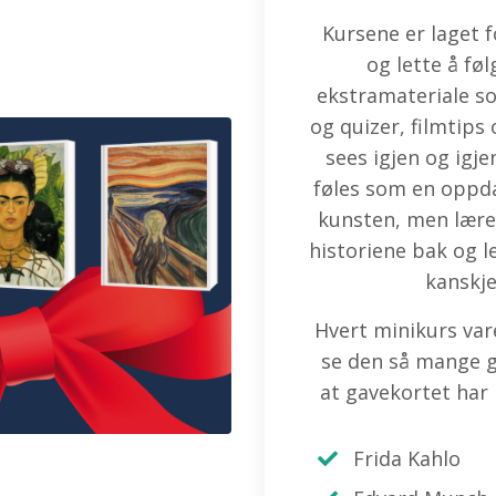
Kursene er laget 
og lette å fø
ekstramateriale s
og quizer, filmtip
sees igjen og igje
føles som en oppda
kunsten, men lære
historiene bak og l
kanskje
Hvert minikurs varer
se den så mange ga
at gavekortet har 
Frida Kahlo