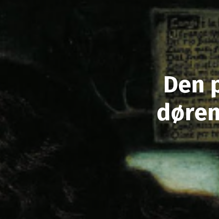
Den 
døren