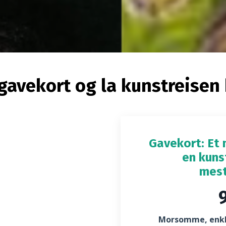
 gavekort og la kunstreisen
Gavekort: Et
en kuns
mest
9
Morsomme, enkle