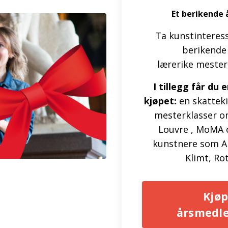
Et berikende 
Ta kunstinteress
berikende
lærerike mesterk
I tillegg får du
kjøpet:
en skattek
mesterklasser o
Louvre , MoMA 
kunstnere som A
Klimt, Ro
Kjøp
årsmedl