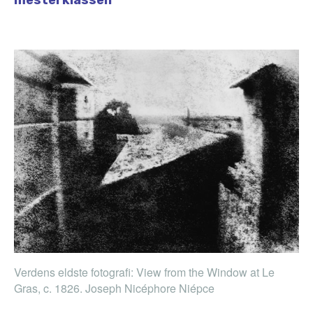
mesterklassen
Verdens eldste fotografi: View from the Window at Le
Gras, c. 1826. Joseph Nicéphore Niépce