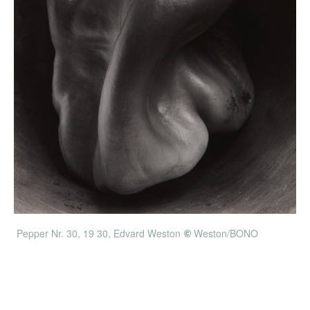
Pepper Nr. 30, 19
30, Edvard Weston
W
eston/
BONO
©