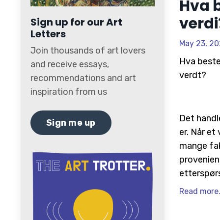
Hva 
verdi
Sign up for our Art
Letters
May 23, 20
Join thousands of art lovers
Hva beste
and receive essays,
verdt?
recommendations and art
inspiration from us
Det handle
Sign me up
er. Når et
mange fak
proveniens
etterspør
Read more.