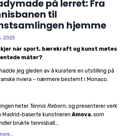
adymade på lerret: Fra
nisbanen til
nstsamlingen hjemme
5, 2025
skjer når sport, bærekraft og kunst møtes
ventede måter?
 hadde jeg gleden av å kuratere en utstilling på
ranske riviera – nærmere bestemt i Monaco.
llingen heter
Tennis Reborn
, og presenterer verk
en Madrid-baserte kunstneren
Amova
, som
ndler brukte tennisball
...
ore...