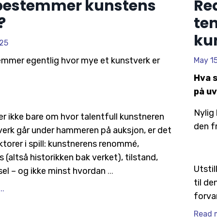
bestemmer kunstens
Re
?
ten
ku
25
mmer egentlig hvor mye et kunstverk er
May 1
Hva 
på u
Nylig
r ikke bare om hvor talentfull kunstneren
den f
 verk går under hammeren på auksjon, er det
torer i spill: kunstnerens renommé,
 (altså historikken bak verket), tilstand,
Utsti
sel – og ikke minst hvordan
...
til d
..
forva
Read m