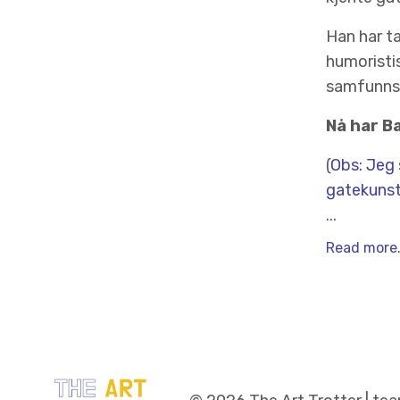
Han har t
humoristis
samfunnsk
Nå har Ba
(
Obs: Jeg 
gatekunst
...
Read more.