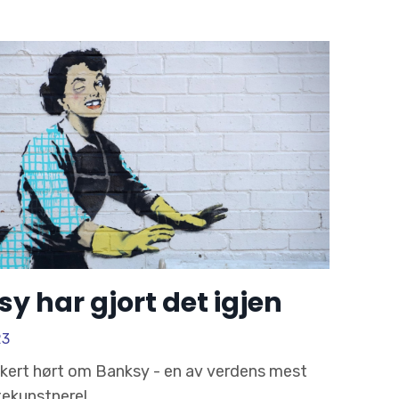
y har gjort det igjen
23
kkert hørt om Banksy - en av verdens mest
tekunstnere!