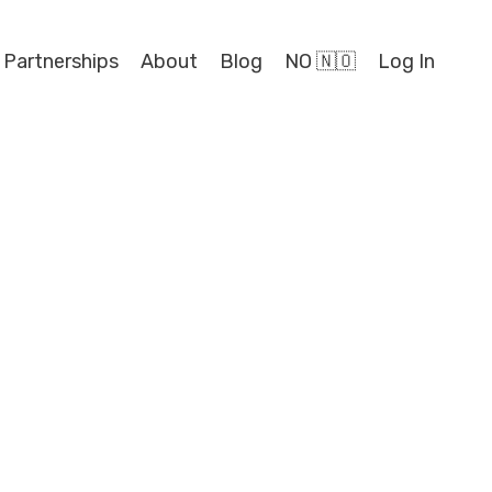
 Partnerships
About
Blog
NO 🇳🇴
Log In