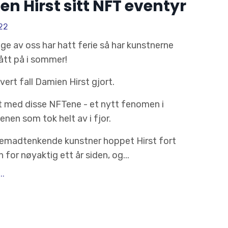
n Hirst sitt NFT eventyr
22
e av oss har hatt ferie så har kunstnerne
ått på i sommer!
hvert fall Damien Hirst gjort.
et med disse NFTene - et nytt fenomen i
nen som tok helt av i fjor.
emadtenkende kunstner hoppet Hirst fort
 for nøyaktig ett år siden, og
...
..