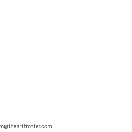
eam@thearttrotter.com