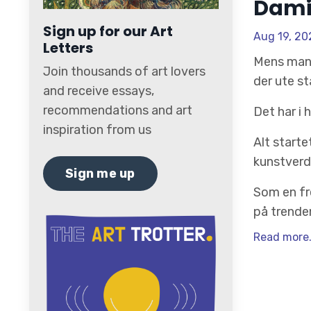
Damie
Sign up for our Art
Aug 19, 20
Letters
Mens mang
Join thousands of art lovers
der ute st
and receive essays,
recommendations and art
Det har i 
inspiration from us
Alt start
kunstverde
Sign me up
Som en fr
på trenden
Read more.