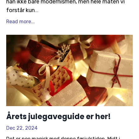
han ikke bare modernismen, men hele måten vi
forstår kun
...
Read more...
Årets julegaveguide er her!
Dec 22, 2024
Det er noe magisk med denne førjulstiden. Midt i