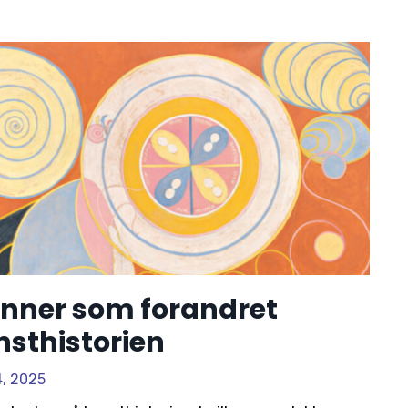
inner som forandret
nsthistorien
4, 2025