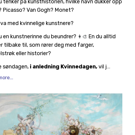
u tenker på kunsthistorien, hvilke navn dukker opp
?
Picasso? Van Gogh? Monet?
va med kvinnelige kunstnere?
👩‍🎨
u en kunstnerinne du beundrer?
En du alltid
r tilbake til, som rører deg med farger,
strøk eller historier?
 søndagen,
i anledning Kvinnedagen,
vil j
...
ore...