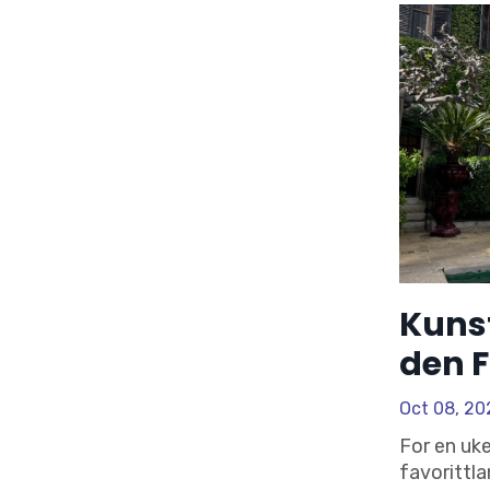
Kunst
den F
Oct 08, 20
For en uke
favorittla