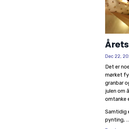
Årets
Dec 22, 2
Det er noe
mørket fyl
granbar og
julen om å
omtanke el
Samtidig e
pynting,
..