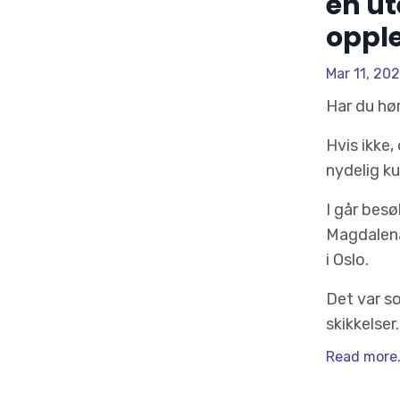
en u
opple
Mar 11, 20
Har du hø
Hvis ikke,
nydelig k
I går besø
Magdalena
i Oslo.
Det var s
skikkelser. 
Read more.