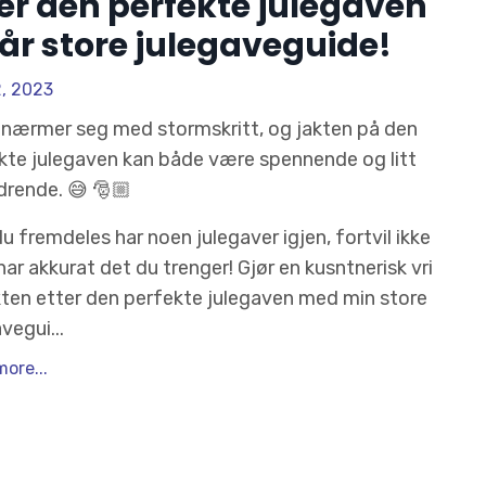
er den perfekte julegaven
år store julegaveguide!
2, 2023
 nærmer seg med stormskritt, og jakten på den
kte julegaven kan både være spennende og litt
drende. 😅 🎅🏼
u fremdeles har noen julegaver igjen, fortvil ikke
har akkurat det du trenger! Gjør en kusntnerisk vri
kten etter den perfekte julegaven med min store
avegui
...
ore...