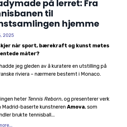
adymade på lerret: Fra
nisbanen til
nstsamlingen hjemme
5, 2025
skjer når sport, bærekraft og kunst møtes
ventede måter?
 hadde jeg gleden av å kuratere en utstilling på
ranske riviera – nærmere bestemt i Monaco.
llingen heter
Tennis Reborn
, og presenterer verk
en Madrid-baserte kunstneren
Amova
, som
ndler brukte tennisball
...
ore...