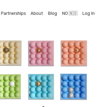
 Partnerships
About
Blog
NO 🇳🇴
Log In