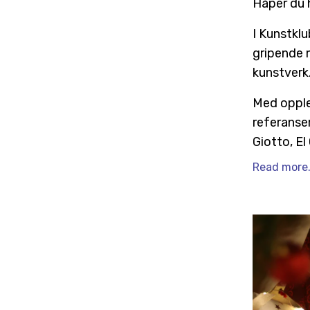
Håper du 
I Kunstkl
gripende 
kunstverk
Med opple
referanse
Giotto, El
Read more.