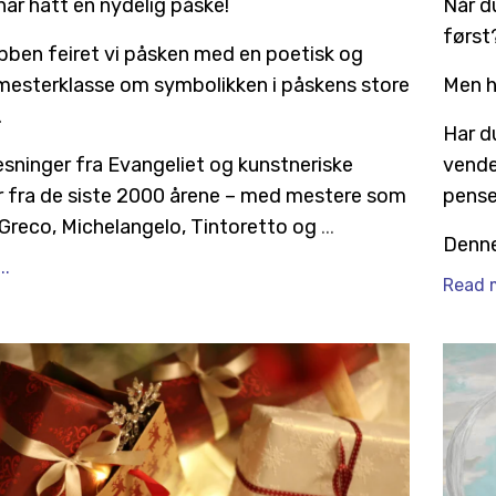
har hatt en nydelig påske!
Når d
først
ubben feiret vi påsken med en poetisk og
mesterklasse om symbolikken i påskens store
Men h
.
Har d
sninger fra Evangeliet og kunstneriske
vende
r fra de siste 2000 årene – med mestere som
pensel
 Greco, Michelangelo, Tintoretto og
...
Denne
..
Read m