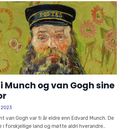
 i Munch og van Gogh sine
or
, 2023
nt van Gogh var ti år eldre enn Edvard Munch. De
 i forskjellige land og møtte aldri hverandre..