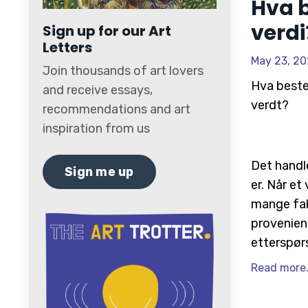
Hva 
verdi
Sign up for our Art
Letters
May 23, 20
Join thousands of art lovers
Hva beste
and receive essays,
verdt?
recommendations and art
inspiration from us
Det handle
Sign me up
er. Når et
mange fak
proveniens
etterspør
Read more.