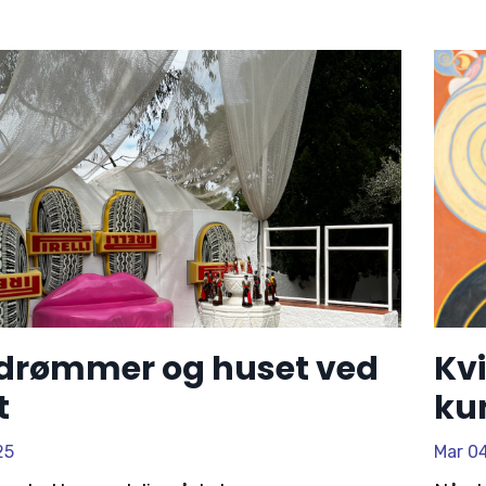
 drømmer og huset ved
Kv
t
ku
25
Mar 0