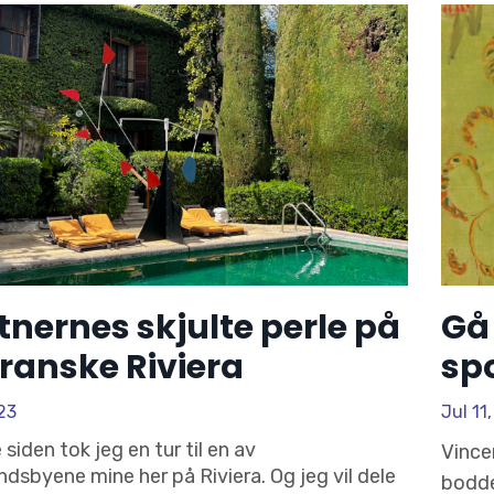
nernes skjulte perle på
Gå
ranske Riviera
sp
23
Jul 11
 siden tok jeg en tur til en av
Vince
ndsbyene mine her på Riviera. Og jeg vil dele
bodde