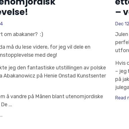
tenomjordisk
ett
velse!
– v
24
Dec 1
rt om abakaner? :)
Julen
perfe
 da må du lese videre, for jeg vil dele en
utfor
unstopplevelse med deg!
Hvis d
kte jeg den fantastiske utstillingen av polske
– jeg 
 Abakanowicz på Henie Onstad Kunstsenter
på ja
juleg
om å vandre på Månen blant utenomjordiske
Read m
De ...
..