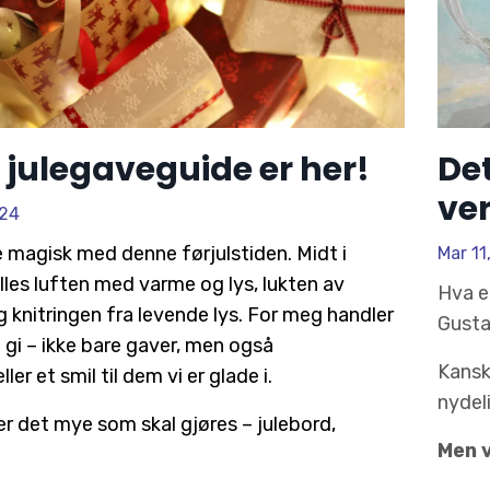
 julegaveguide er her!
Det
ve
024
 magisk med denne førjulstiden. Midt i
Mar 11
les luften med varme og lys, lukten av
Hva e
 knitringen fra levende lys. For meg handler
Gusta
 gi – ikke bare gaver, men også
Kansk
ler et smil til dem vi er glade i.
nydel
r det mye som skal gjøres – julebord,
Men v
.