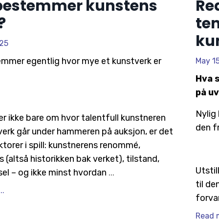
bestemmer kunstens
Re
?
ten
ku
25
mmer egentlig hvor mye et kunstverk er
May 1
Hva 
på u
Nylig
r ikke bare om hvor talentfull kunstneren
den f
 verk går under hammeren på auksjon, er det
torer i spill: kunstnerens renommé,
 (altså historikken bak verket), tilstand,
Utsti
sel – og ikke minst hvordan
...
til d
..
forva
Read m