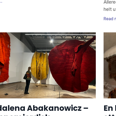
..
Aller
helt 
Read m
alena Abakanowicz –
En 