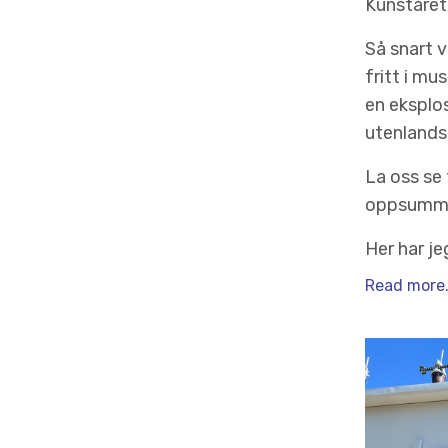
Kunståret 
Så snart 
fritt i mu
en eksplo
utenlands
La oss se
oppsumme
Her har jeg
Read more.