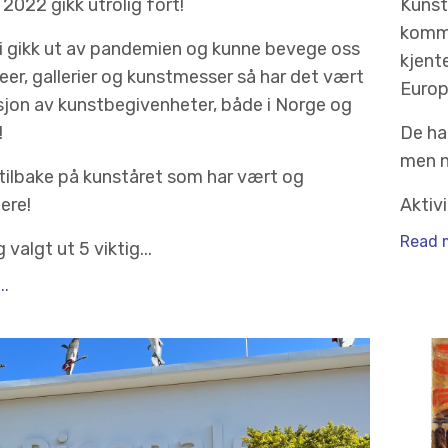
2022 gikk utrolig fort!
Kunst 
kommu
vi gikk ut av pandemien og kunne bevege oss
kjent
seer, gallerier og kunstmesser så har det vært
Europ
sjon av kunstbegivenheter, både i Norge og
!
De ha
men n
 tilbake på kunståret som har vært og
re!
Aktiv
Read m
 valgt ut 5 viktig...
..