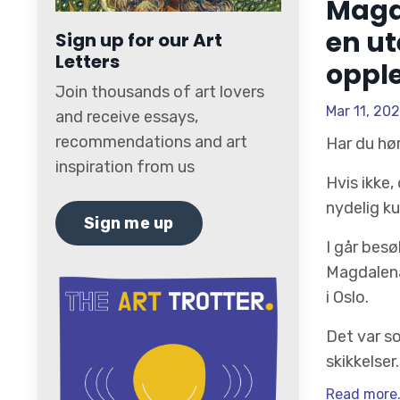
Magd
en u
Sign up for our Art
Letters
opple
Join thousands of art lovers
Mar 11, 20
and receive essays,
recommendations and art
Har du hø
inspiration from us
Hvis ikke,
nydelig k
Sign me up
I går besø
Magdalena
i Oslo.
Det var s
skikkelser. 
Read more.