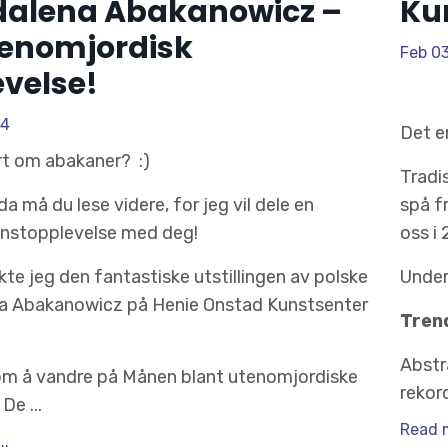
alena Abakanowicz –
Kun
tenomjordisk
Feb 0
velse!
24
Det e
rt om abakaner? :)
Tradi
 da må du lese videre, for jeg vil dele en
spå f
unstopplevelse med deg!
oss i
kte jeg den fantastiske utstillingen av polske
Under
 Abakanowicz på Henie Onstad Kunstsenter
Trend
Abstr
om å vandre på Månen blant utenomjordiske
rekor
De ...
Read m
..