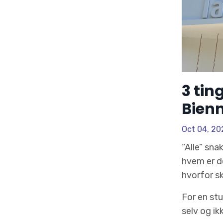
3 tin
Bienn
Oct 04, 20
“Alle” sna
hvem er de
hvorfor sk
For en st
selv og ikk