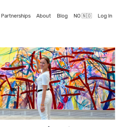
 Partnerships
About
Blog
NO 🇳🇴
Log In