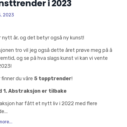
sttrender i 2023
3, 2023
r nytt år, og det betyr også ny kunst!
sjonen tro vil jeg også dette året prøve meg på å
remtid, og se på hva slags kunst vi kan vi vente
 2023!
 finner du våre
5 topptrender
!
 1.
Abstraksjon er tilbake
aksjon har fått et nytt liv i 2022 med flere
de
...
ore...