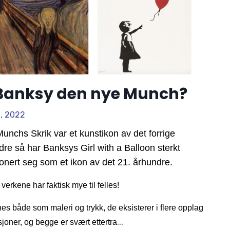
 Banksy den nye Munch?
2, 2022
unchs Skrik var et kunstikon av det forrige 
re så har Banksys Girl with a Balloon sterkt 
onert seg som et ikon av det 21. århundre. 
verkene har faktisk mye til felles!
nes både som maleri og trykk, de eksisterer i flere opplag 
...
sjoner, og begge er svært ettertra