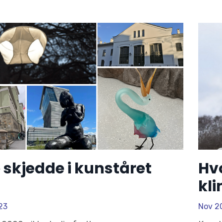
 skjedde i kunståret
Hvo
kl
23
Nov 2