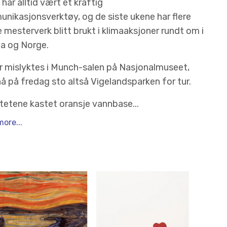
har alltid vært et kraftig
nikasjonsverktøy, og de siste ukene har flere
e mesterverk blitt brukt i klimaaksjoner rundt om i
a og Norge.
r mislyktes i Munch-salen på Nasjonalmuseet,
å på fredag sto altså Vigelandsparken for tur.
itetene kastet oransje vannbase
...
ore...