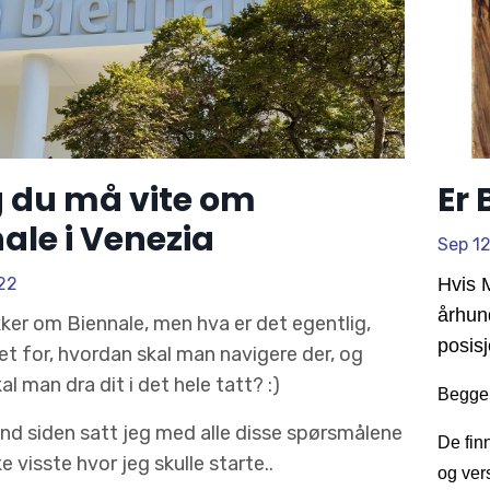
g du må vite om
Er
ale i Venezia
Sep 1
22
Hvis M
århund
kker om Biennale, men hva er det egentlig,
posisj
t for, hvordan skal man navigere der, og
al man dra dit i det hele tatt? :)
Begge 
und siden satt jeg med alle disse spørsmålene
De fin
e visste hvor jeg skulle starte..
og ver