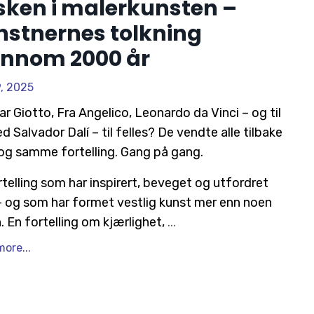
sken i malerkunsten –
nstnernes tolkning
ennom 2000 år
9, 2025
ar Giotto, Fra Angelico, Leonardo da Vinci – og til
d Salvador Dalí – til felles?
De vendte alle tilbake
n og samme fortelling. Gang på gang.
rtelling som har inspirert, beveget og utfordret
 og som har formet vestlig kunst mer enn noen
n.
En fortelling om kjærlighet,
...
ore...