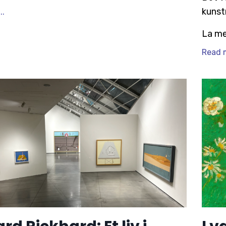
kunst
..
La me
Read m