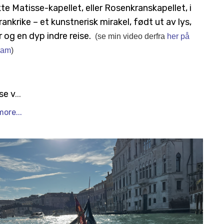
kte
Matisse-kapellet, eller Rosenkranskapellet,
i
ankrike – et kunstnerisk mirakel, født ut av lys,
r og en dyp indre reise.
(se min video derfra
her på
ram
)
se v
...
ore...