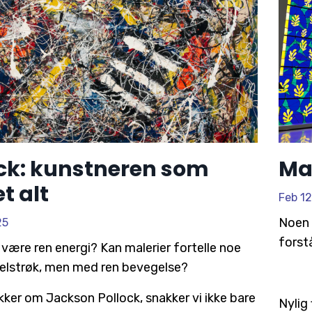
ck: kunstneren som
Mat
t alt
Feb 12
Noen 
25
forst
være ren energi? Kan malerier fortelle noe
elstrøk, men med ren bevegelse?
kker om Jackson Pollock, snakker vi ikke bare
Nylig 