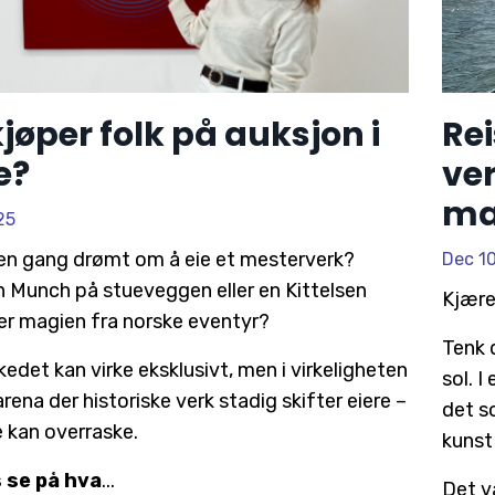
jøper folk på auksjon i
Rei
e?
ver
ma
25
en gang drømt om å eie et mesterverk?
Dec 1
n Munch på stueveggen eller en Kittelsen
Kjære
r magien fra norske eventyr?
Tenk 
det kan virke eksklusivt, men i virkeligheten
sol. I
arena der historiske verk stadig skifter eiere –
det s
 kan overraske.
kunst
s se på hva
...
Det v