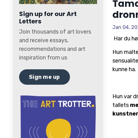
Tama
dronn
Sign up for our Art
Letters
Jan 04, 2
Join thousands of art lovers
Har du h
and receive essays,
recommendations and art
Hun malte
inspiration from us
sensualit
kunne ha.
Sign me up
Hun
var
d
tallets
mes
kunstner