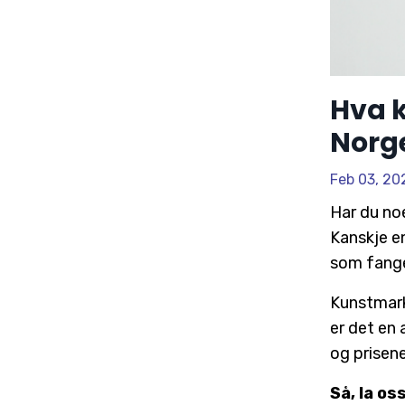
Hva k
Norg
Feb 03, 20
Har du no
Kanskje e
som fange
Kunstmarke
er det en 
og prisene
Så, la os