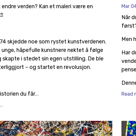
 endre verden? Kan et maleri være en
Mar 0
🎨
Når d
først
Men h
1874 skjedde noe som rystet kunstverdenen.
 unge, håpefulle kunstnere nektet å følge
Har d
 skapte i stedet sin egen utstilling. De ble
vende
terliggjort – og startet en revolusjon.
pensel
Denne
istorien du får
...
Read m
..