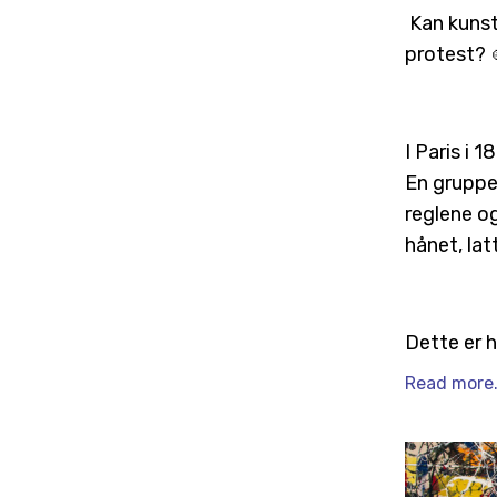
Kan kunst
protest? 
I Paris i 
En gruppe
reglene og
hånet, lat
Dette er h
Read more.