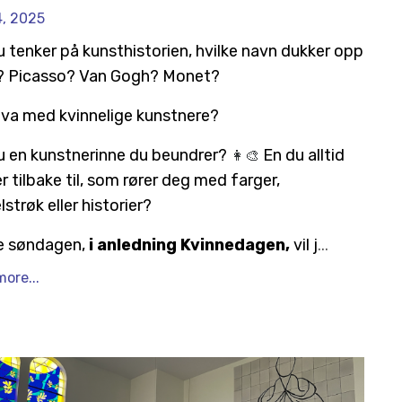
4, 2025
u tenker på kunsthistorien, hvilke navn dukker opp
?
Picasso? Van Gogh? Monet?
va med kvinnelige kunstnere?
👩‍🎨
u en kunstnerinne du beundrer?
En du alltid
r tilbake til, som rører deg med farger,
strøk eller historier?
 søndagen,
i anledning Kvinnedagen,
vil j
...
ore...