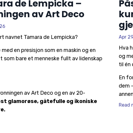
ra de Lempicka –
På
ingen av Art Deco
ku
gj
026
ørt navnet Tamara de Lempicka?
Apr 2
Hva h
 med en presisjon som en maskin og en
og me
et som bare et menneske fullt av lidenskap
til é
En fo
dem –
ronningen av Art Deco og
en av 20-
anne
t glamorøse, gåtefulle og ikoniske
Read m
e.