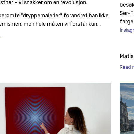
stner – vi snakker om en revolusjon.
besø
Sør-Fr
berømte "dryppemalerier" forandret han ikke
farge
rnismen, men hele måten vi forstår kun
...
Instag
..
Matis
Read m