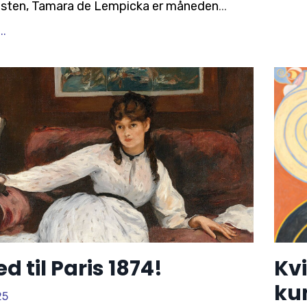
esten, Tamara de Lempicka er måneden
...
..
d til Paris 1874!
Kv
ku
25