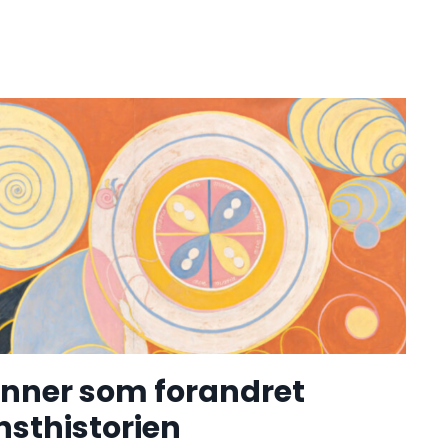
inner som forandret
nsthistorien