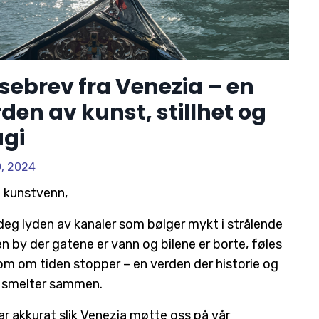
sebrev fra Venezia – en
den av kunst, stillhet og
gi
0, 2024
 kunstvenn,
deg lyden av kanaler som bølger mykt i strålende
 en by der gatene er vann og bilene er borte, føles
om om tiden stopper – en verden der historie og
 smelter sammen.
ar akkurat slik Venezia møtte oss på vår