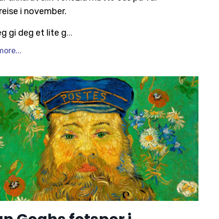
reise i november.
g gi deg et lite g
...
ore...